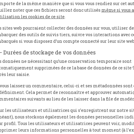
mporte de la même manière que si vous vous rendiez sur cet autr
uillez noter que ces fichiers seront donc utilisés
même si vous a
utilisation les cookies de ce site
.
s sites web pourraient collecter des données sur vous, utiliser de
barquer des outils de suivis tiers, suivre vos interactions avec 
barqués si vous disposez d’un compte connecté sur leur site web
– Durées de stockage de vos données
s données ne nécessitant qu’une conservation temporaire sont
tomatiquement supprimées de ce la base de données de ce site 9
rès leur saisie.
 vous laissez un commentaire, celui-ci et ses métadonnées sont
définiment. Cela permet de reconnaître et approuver automat
mmentaires suivants au lieu de les laisser dans la file de modér
ur les utilisateurs et utilisatrices qui s’enregistrent sur notre sit
héant), nous stockons également les données personnelles ind
ur profil. Tous les utilisateurs et utilisatrices peuvent voir, modi
pprimer leurs informations personnelles à tout moment (à l’ex