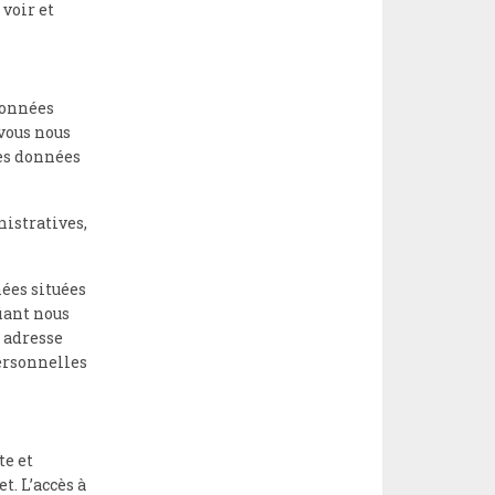
 voir et
données
 vous nous
es données
istratives,
nées situées
fiant nous
 adresse
personnelles
te et
t. L’accès à