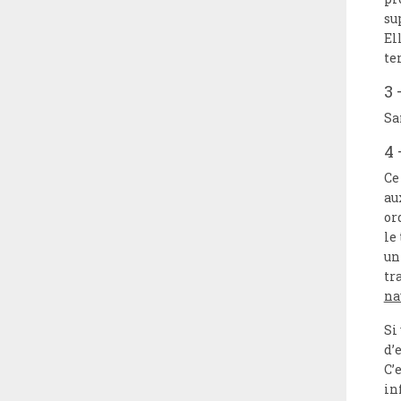
su
El
te
3 
Sa
4 
Ce
au
or
le
un
tr
na
Si
d’
C’
in