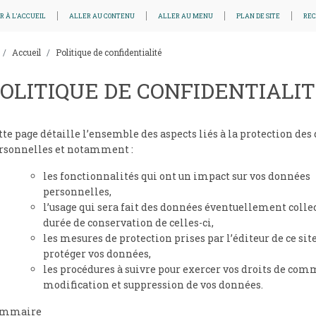
R À L'ACCUEIL
ALLER AU CONTENU
ALLER AU MENU
PLAN DE SITE
RE
Accueil
Politique de confidentialité
OLITIQUE DE CONFIDENTIALI
tte page détaille l’ensemble des aspects liés à la protection de
rsonnelles et notamment :
les fonctionnalités qui ont un impact sur vos données
personnelles,
l’usage qui sera fait des données éventuellement collec
durée de conservation de celles-ci,
les mesures de protection prises par l’éditeur de ce sit
protéger vos données,
les procédures à suivre pour exercer vos droits de com
modification et suppression de vos données.
ommaire