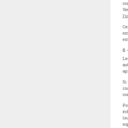
co
Ve
l’
Ce
em
em
6 
Le
au
ap
Si
in
co
Po
éc
le
su