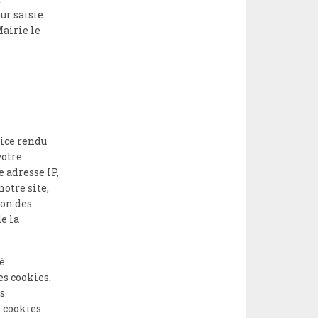
ur saisie.
Mairie le
vice rendu
votre
 adresse IP,
otre site,
ion des
e la
é
es cookies.
s
 cookies