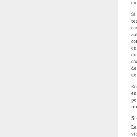
ex
Si
te
co
au
co
en
du
d’
de
de
En
en
pe
mo
5 
Le
vi