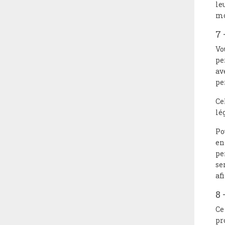
le
mo
7 
Vo
pe
av
pe
Ce
lé
Po
en
pe
se
af
8 
Ce
pr