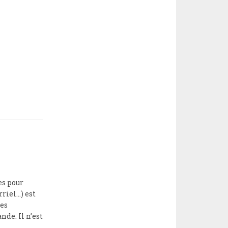
es pour
riel…) est
ces
de. Il n’est
t