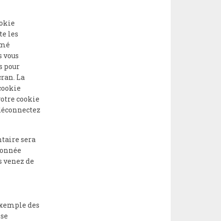
ookie
te les
imé
s vous
s pour
ran. La
 cookie
votre cookie
 déconnectez
taire sera
donnée
s venez de
 exemple des
 se