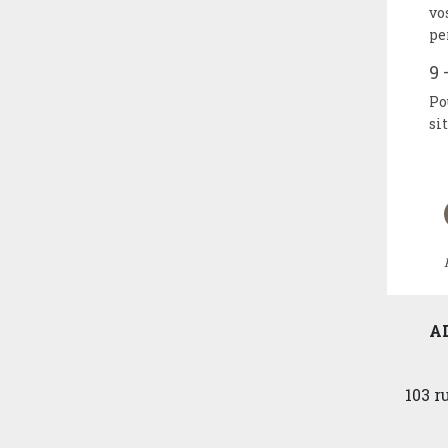
vo
pe
9 
Po
si
A
103 