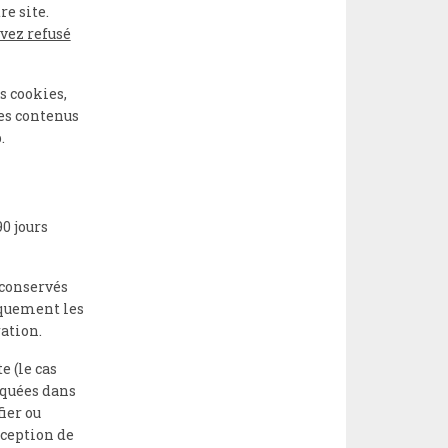
e site.
vez refusé
s cookies,
ces contenus
.
0 jours
 conservés
iquement les
ation.
e (le cas
iquées dans
fier ou
ception de