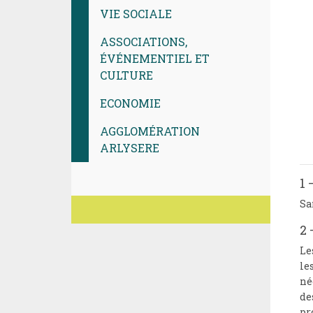
VIE SOCIALE
ASSOCIATIONS,
ÉVÉNEMENTIEL ET
CULTURE
ECONOMIE
AGGLOMÉRATION
ARLYSERE
1
Sa
2 
Le
le
né
de
pr