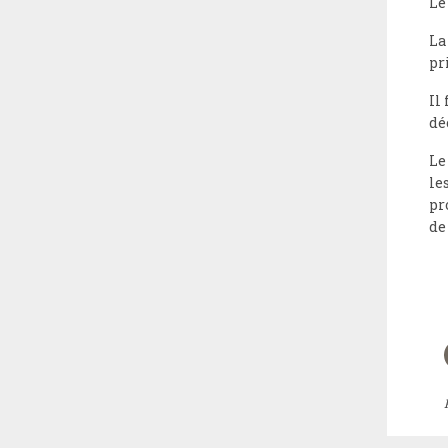
Le
La
pr
Il
dé
Le
le
pr
de