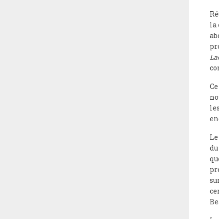
Ré
la
ab
pr
La
co
Ce
no
le
en
Le
du
qu
pr
su
ce
Be