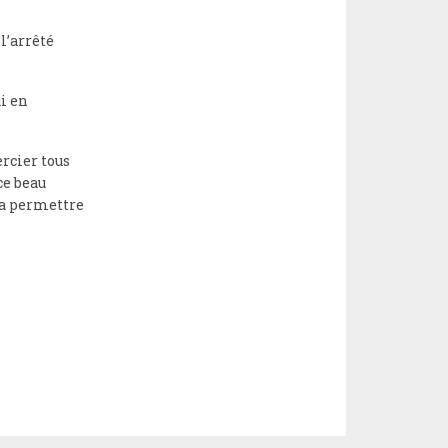
l’arrêté
i en
rcier tous
ce beau
 va permettre