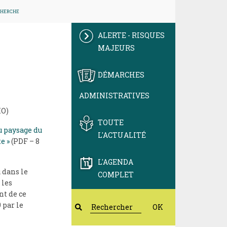
CHERCHE
ALERTE - RISQUES
MAJEURS
DÉMARCHES
ADMINISTRATIVES
MO)
TOUTE
u paysage du
L'ACTUALITÉ
e »
(PDF – 8
L'AGENDA
 dans le
COMPLET
 les
t de ce
 par le
OK