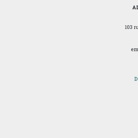
A
103 
em
D