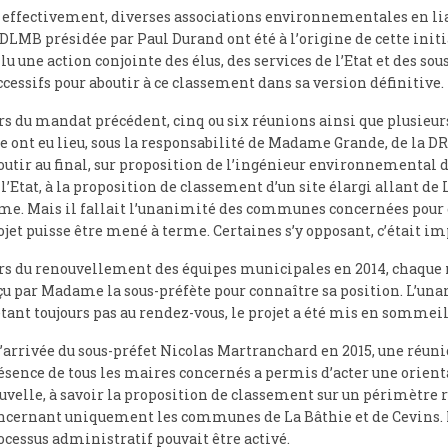
, effectivement, diverses associations environnementales en li
ADLMB présidée par Paul Durand ont été à l’origine de cette initia
llu une action conjointe des élus, des services de l’Etat et des sou
ccessifs pour aboutir à ce classement dans sa version définitive.
rs du mandat précédent, cinq ou six réunions ainsi que plusieurs
te ont eu lieu, sous la responsabilité de Madame Grande, de la D
outir au final, sur proposition de l’ingénieur environnemental d
 l’Etat, à la proposition de classement d’un site élargi allant de 
me. Mais il fallait l’unanimité des communes concernées pour 
ojet puisse être mené à terme. Certaines s’y opposant, c’était im
rs du renouvellement des équipes municipales en 2014, chaque 
çu par Madame la sous-préfète pour connaître sa position. L’un
étant toujours pas au rendez-vous, le projet a été mis en sommeil
l’arrivée du sous-préfet Nicolas Martranchard en 2015, une réun
ésence de tous les maires concernés a permis d’acter une orient
uvelle, à savoir la proposition de classement sur un périmètre 
ncernant uniquement les communes de La Bâthie et de Cevins. 
ocessus administratif pouvait être activé.