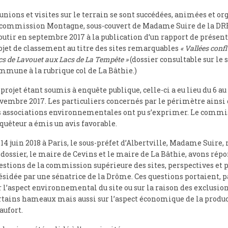
unions et visites sur le terrain se sont succédées, animées et or
 commission Montagne, sous-couvert de Madame Suire de la DR
outir en septembre 2017 à la publication d’un rapport de présen
ojet de classement au titre des sites remarquables
« Vallées conf
cs de Lavouet aux Lacs de La Tempête »
(dossier consultable sur le s
mmune à la rubrique col de La Bâthie.)
 projet étant soumis à enquête publique, celle-ci a eu lieu du 6 au
vembre 2017. Les particuliers concernés par le périmètre ainsi 
s associations environnementales ont pu s’exprimer. Le commi
quêteur a émis un avis favorable.
 14 juin 2018 à Paris, le sous-préfet d’Albertville, Madame Suire,
 dossier, le maire de Cevins et le maire de La Bâthie, avons rép
estions de la commission supérieure des sites, perspectives et 
ésidée par une sénatrice de la Drôme. Ces questions portaient, 
r l’aspect environnemental du site ou sur la raison des exclusio
rtains hameaux mais aussi sur l’aspect économique de la produ
aufort.