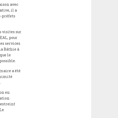
aison avec
tive, il a
s-préfets
 visites sur
REAL, pour
es services
La Bâthie à
que le
possible.
maire a été
animité
.
ion en
ation
restreint
Le