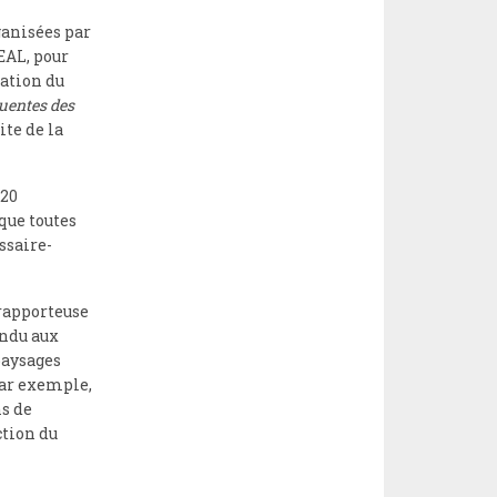
ganisées par
EAL, pour
tation du
luentes des
ite de la
 20
que toutes
ssaire-
 rapporteuse
ondu aux
paysages
par exemple,
ns de
ction du