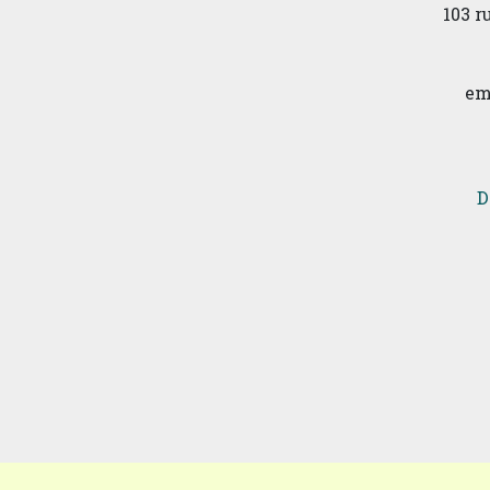
103 
em
D