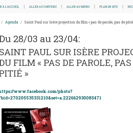
R À L'ACCUEIL
ALLER AU CONTENU
ALLER AU MENU
PLAN DE SITE
RE
Agenda
Saint Paul sur Isère projection du film « pas de parole, pas de pitié
Du 28/03 au 23/04:
SAINT PAUL SUR ISÈRE PROJE
DU FILM « PAS DE PAROLE, PAS
PITIÉ »
https://www.facebook.com/photo?
fbid=270205535331210&set=a.222662930085471