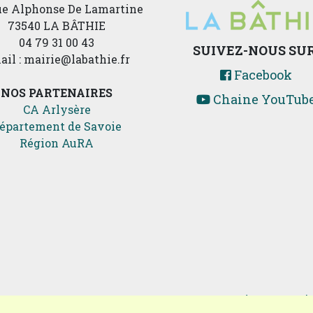
rue Alphonse De Lamartine
73540 LA BÂTHIE
04 79 31 00 43
SUIVEZ-NOUS SUR
ail : mairie@labathie.fr
Facebook
NOS PARTENAIRES
Chaine YouTub
CA Arlysère
épartement de Savoie
Région AuRA
Encore un site Commu'n