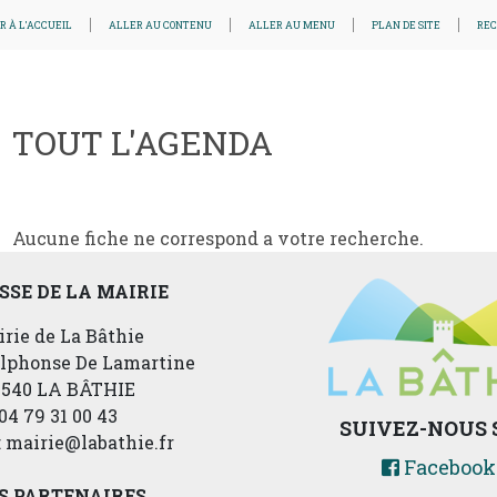
R À L'ACCUEIL
ALLER AU CONTENU
ALLER AU MENU
PLAN DE SITE
RE
TOUT L'AGENDA
Aucune fiche ne correspond a votre recherche.
SSE DE LA MAIRIE
rie de La Bâthie
Alphonse De Lamartine
3540 LA BÂTHIE
04 79 31 00 43
SUIVEZ-NOUS 
: mairie@labathie.fr
Facebook
S PARTENAIRES