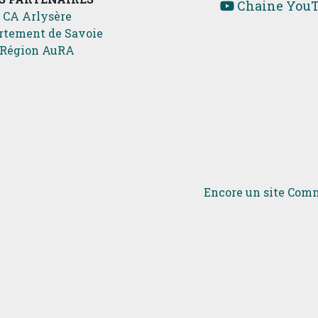
Chaine You
CA Arlysère
rtement de Savoie
Région AuRA
Encore un site Comm